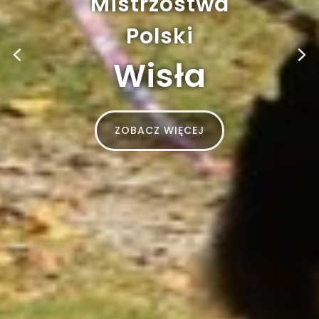
Mistrzostwa
Polski
Wisła
ZOBACZ WIĘCEJ