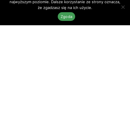
najwyższym poziomie. Dalsze korzystanie ze strony oznacza,
że zgadzasz się na ich użycie.
Zgoda
Puchar Polski w Dogtrekkingu to największy cykl
imprez dla właścicieli psów w Polsce. Na naszych
zawodach spotykają się ludzie o zacięciu
sportowym, turyści i rodziny z dziećmi, a
towarzyszą im psy małe, duże, rasowe i
nierasowe. Taka mieszanka możliwa jest tylko
tutaj, bo dogtrekking to przede wszystkim dobra
zabawa i przygoda z psem u boku. Bez względu
na to czy interesuje Cię sport, czy dłuższy
spacer w atrakcyjnych miejscach znajdziesz tu
miejsce dla siebie. Zapraszamy już teraz Ciebie i
Twojego psa!