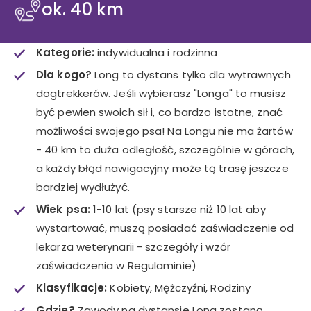
ok. 40 km
Kategorie:
indywidualna i rodzinna
Dla kogo?
Long to dystans tylko dla wytrawnych
dogtrekkerów. Jeśli wybierasz "Longa" to musisz
być pewien swoich sił i, co bardzo istotne, znać
możliwości swojego psa! Na Longu nie ma żartów
- 40 km to duża odległość, szczególnie w górach,
a każdy błąd nawigacyjny może tą trasę jeszcze
bardziej wydłużyć.
Wiek psa:
1-10 lat (psy starsze niż 10 lat aby
wystartować, muszą posiadać zaświadczenie od
lekarza weterynarii - szczegóły i wzór
zaświadczenia w Regulaminie)
Klasyfikacje:
Kobiety, Mężczyźni, Rodziny
Gdzie?
Zawody na dystansie Long zostaną