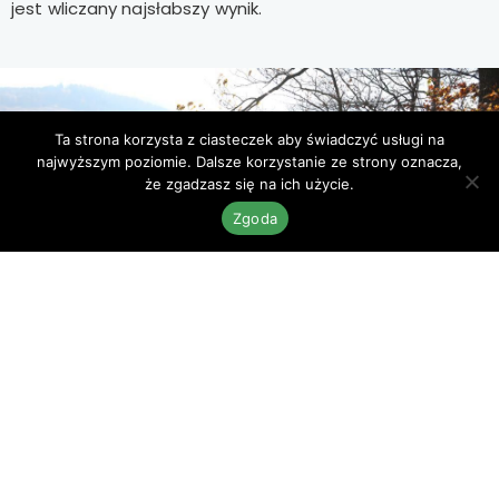
jest wliczany najsłabszy wynik.
Ta strona korzysta z ciasteczek aby świadczyć usługi na
najwyższym poziomie. Dalsze korzystanie ze strony oznacza,
że zgadzasz się na ich użycie.
Zgoda
RODZINNA
W kategorii rodzinnej
z jednym psem może startować
cała rodzina
(psów może być też więcej, przy czym na