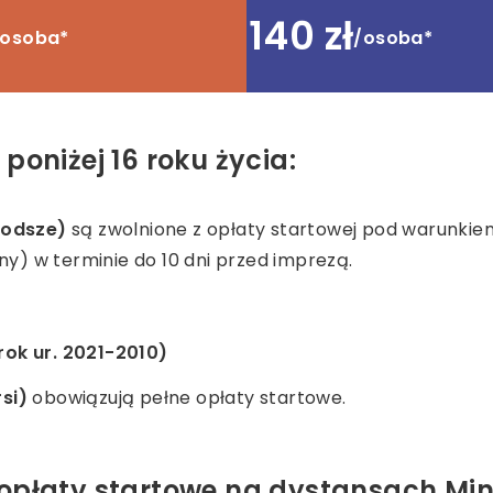
140 zł
/osoba*
/osoba*
poniżej 16 roku życia:
młodsze)
są zwolnione z opłaty startowej pod warunkiem
y) w terminie do 10 dni przed imprezą.
rok ur. 2021-2010)
rsi)
obowiązują pełne opłaty startowe.
opłaty startowe na dystansach Mini,