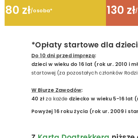
80 zł
130 zł
/osoba*
*Opłaty startowe dla dzieci 
Do 10 dni przed imprezą
:
dzieci w wieku do 16 lat (rok ur. 2010 i 
startowej (za pozostałych członków Rodzin
W Biurze Zawodów
:
40 zł
za każde
dziecko w wieku 5-16 lat (
Powyżej 16 roku życia (rok ur. 2009 i sta
Z
Kartą Dogtrekkera
niższe 