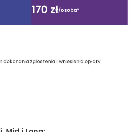
170 zł
/osoba*
 dokonania zgłoszenia i wniesienia opłaty
 Mid i Long: