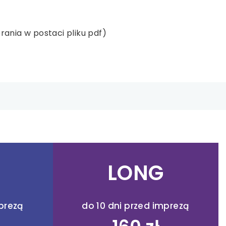
ania w postaci pliku pdf)
LONG
mprezą
do 10 dni przed imprezą