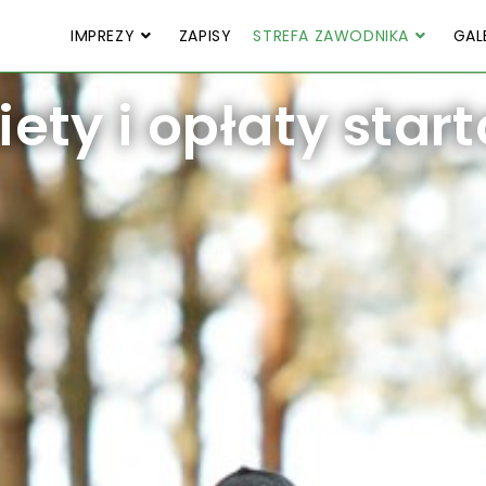
IMPREZY
ZAPISY
STREFA ZAWODNIKA
GAL
iety i opłaty star