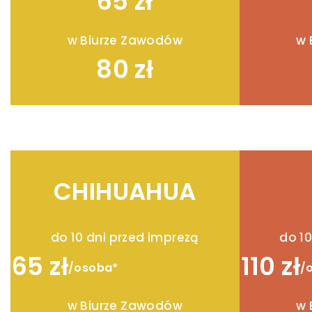
65 zł
w Biurze Zawodów
w 
80 zł
CHIHUAHUA
do 10 dni przed imprezą
do 10
65 zł
110 zł
/osoba*
/
w Biurze Zawodów
w 