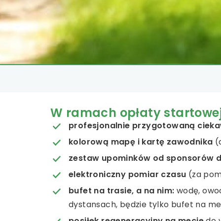
W ramach opłaty startowej
profesjonalnie przygotowaną cieka
kolorową mapę i kartę zawodnika
(
zestaw upominków od sponsorów dl
elektroniczny pomiar czasu
(za pom
bufet na trasie, a na nim:
wodę, owoce
dystansach, będzie tylko bufet na m
posiłek regeneracyjny na mecie
do w