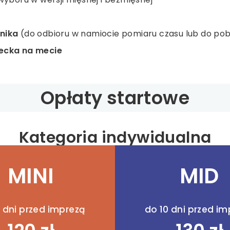
nika
(do odbioru w namiocie pomiaru czasu lub do pobr
ecka na mecie
Opłaty startowe
Kategoria indywidualna
MINI
MID
 dni przed imprezą
do 10 dni przed i