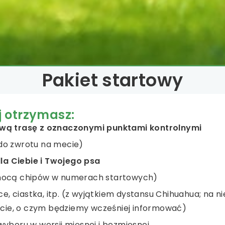
Pakiet startowy
 otrzymasz:
wą trasę z oznaczonymi punktami kontrolnymi
do zwrotu na mecie)
a Ciebie i Twojego psa
ocą chipów w numerach startowych)
, ciastka, itp. (z wyjątkiem dystansu Chihuahua; na n
ecie, o czym będziemy wcześniej informować)
yboru w wersji mięsnej i bezmięsnej