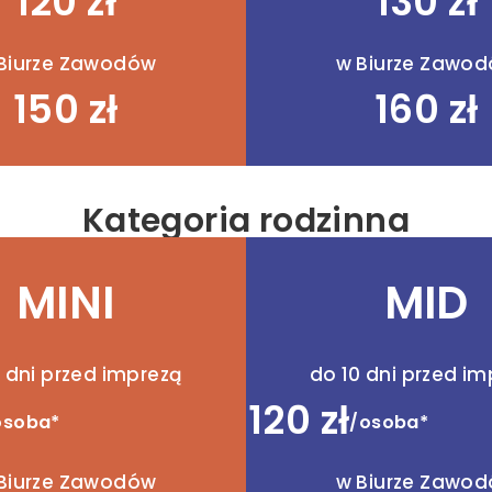
120 zł
130 zł
Biurze Zawodów
w Biurze Zawo
150 zł
160 zł
Kategoria rodzinna
MINI
MID
 dni przed imprezą
do 10 dni przed i
120 zł
osoba*
/osoba*
Biurze Zawodów
w Biurze Zawo