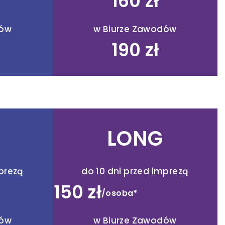
160 zł
dów
w Biurze Zawodów
190 zł
LONG
mprezą
do 10 dni przed imprezą
150 zł
/osoba*
dów
w Biurze Zawodów