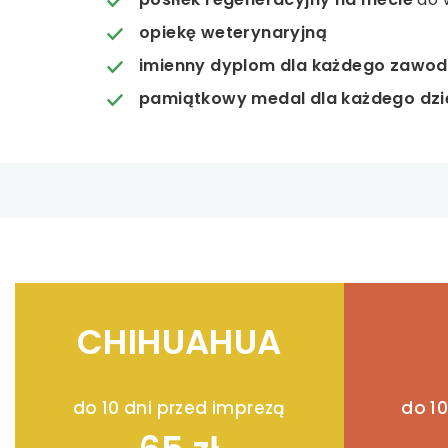
opiekę weterynaryjną
imienny dyplom dla każdego zawod
pamiątkowy medal dla każdego dzi
CHIHUAHUA
do 10 dni przed imprezą
do 10