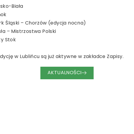
lsko-Biała
nok
ark Śląski – Chorzów (edycja nocna)
sła – Mistrzostwa Polski
ty Stok
dycję w Lublińcu są już aktywne w zakładce Zapisy.
AKTUALNOŚCI