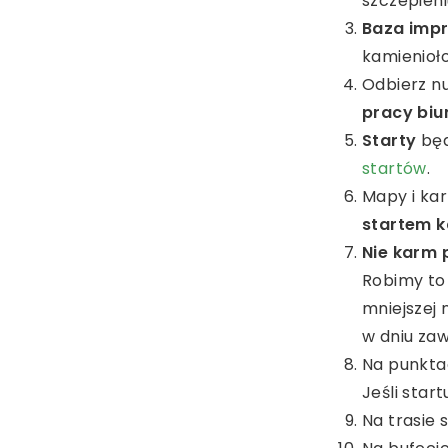
szczepieni
Baza impr
kamienio
Odbierz n
pracy biu
Starty
będ
startów
.
Mapy i ka
startem 
Nie karm 
Robimy to 
mniejszej 
w dniu zaw
Na punktac
Jeśli star
Na trasie 