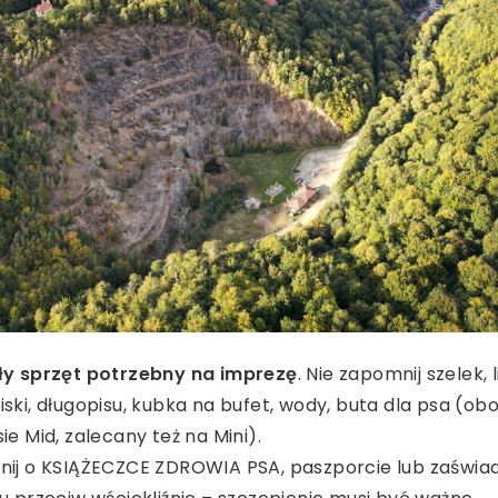
ły sprzęt potrzebny na imprezę
. Nie zapomnij szelek, l
ski, długopisu, kubka na bufet, wody, buta dla psa (o
ie Mid,
zalecany też na Mini).
nij o KSIĄŻECZCE ZDROWIA PSA, paszporcie lub zaświa