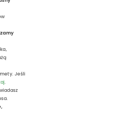
łasny
ów
czamy
ka,
użą
mety. Jeśli
taj
.
wiadasz
psa.
,