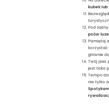
Na bufeci
kubek lub
Bezwzględ
turystycz
Pod żadny
psów luz
Pamiętaj a
korzystać 
głównie do
Twój pies 
jest taka 
Tempo dos
nie tylko 
Spotykamy
rywalizac