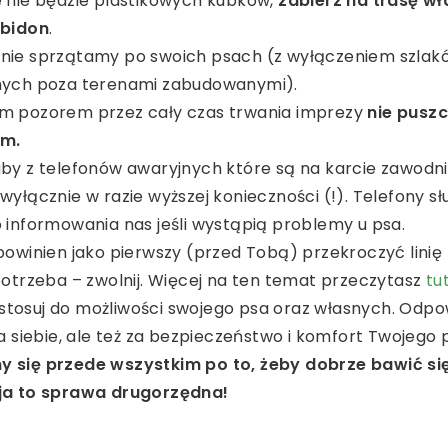
e nie będzie plastikowych kubków,
zabierz na trasę w
 bidon
.
nie sprzątamy po swoich psach (z wyłączeniem szlak
nych poza terenami zabudowanymi).
m pozorem przez cały czas trwania imprezy
nie pusz
em.
by z telefonów awaryjnych które są na karcie zawodni
wyłącznie w razie wyższej konieczności (!). Telefony sł
 informowania nas jeśli wystąpią problemy u psa.
powinien jako pierwszy (przed Tobą) przekroczyć linię 
potrzeba – zwolnij. Więcej na ten temat przeczytasz
tu
tosuj do możliwości swojego psa oraz własnych. Odpo
za siebie, ale też za bezpieczeństwo i komfort Twojego 
 się przede wszystkim po to, żeby dobrze bawić się
ja to sprawa drugorzędna!