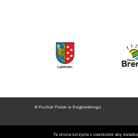
© Puchar Polski w Dogtrekkingu
Ta strona korzysta z ciasteczek aby świadc