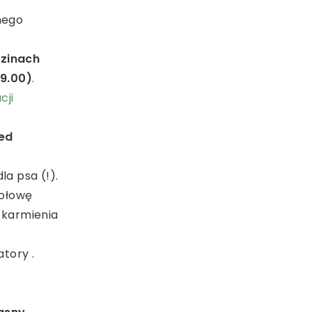
nego
zinach
 9.00)
.
cji
zed
la psa (!).
połowę
o karmienia
tory .