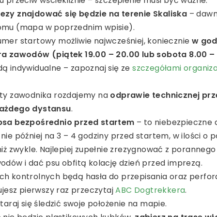
u przeciw wściekliźnie – szczepienie musi być ważne.
ezy znajdować się będzie na terenie
Skaliska
– daw
łomu
(mapa w poprzednim wpisie).
umer startowy możliwie najwcześniej, koniecznie
w god
ra zawodów (piątek 19.00 – 20.00 lub sobota 8.00 –
ą indywidualne – zapoznaj się ze
szczegółami organiza
rty zawodnika rozdajemy na
odprawie technicznej pr
każdego dystansu
.
psa bezpośrednio przed startem
– to niebezpieczne d
nie później na 3 – 4 godziny przed startem, w ilości o 
niż zwykle. Najlepiej zupełnie zrezygnować z poranneg
odów i dać psu obfitą kolację dzień przed imprezą.
h kontrolnych będą hasła do przepisania oraz perfora
tujesz pierwszy raz przeczytaj
ABC Dogtrekkera
.
staraj się śledzić swoje położenie na mapie.