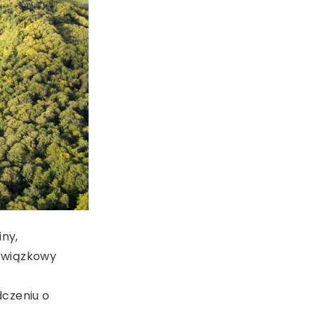
iny,
bowiązkowy
dczeniu o