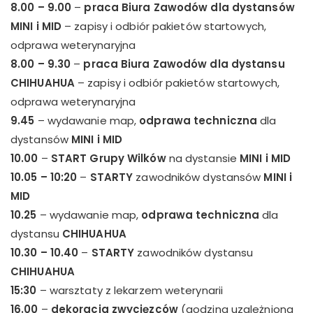
8.00 – 9.00
–
praca Biura Zawodów dla dystansów
MINI i MID
– zapisy i odbiór pakietów startowych,
odprawa weterynaryjna
8.00 – 9.30
–
praca Biura Zawodów dla dystansu
CHIHUAHUA
– zapisy i odbiór pakietów startowych,
odprawa weterynaryjna
9.45
– wydawanie map,
odprawa techniczna
dla
dystansów
MINI i
MID
10.00
–
START Grupy Wilków
na dystansie
MINI i MID
10.05 – 10:20
–
STARTY
zawodników dystansów
MINI i
MID
10.25
– wydawanie map,
odprawa techniczna
dla
dystansu
CHIHUAHUA
10.30 – 10.40
–
STARTY
zawodników dystansu
CHIHUAHUA
15:30
– warsztaty z lekarzem weterynarii
16.00
–
dekoracja zwycięzców
(godzina uzależniona