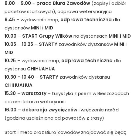
8.00 – 9.00
–
praca Biura Zawodów
(zapisy i odbiór
pakietów startowych), odprawa weterynaryjna
9.45
– wydawanie map,
odprawa techniczna
dla
dystansów
MINI i
MID
10.00
–
START Grupy Wilków
na dystansach
MINI i MID
10.05 – 10.25
–
STARTY
zawodników dystansów
MINI i
MID
10.25
– wydawanie map,
odprawa techniczna
dla
dystansu
CHIHUAHUA
10.30 – 10.40
–
STARTY
zawodników dystansu
CHIHUAHUA
15.30
–
warsztaty
– turystyka z psem w Bieszczadach
oczami lekarza weterynarii
16.00
–
dekoracja
zwycięzców
i wręczenie naród
(godzina uzależniona od powrotów z trasy)
Start i meta oraz Biuro Zawodów znajdować się będą