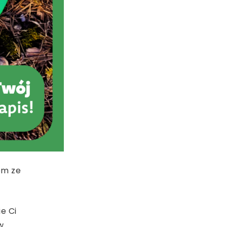
om ze
e Ci
w