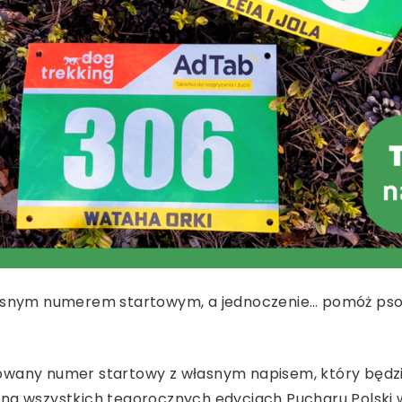
łasnym numerem startowym, a jednoczenie… pomóż ps
owany numer startowy z własnym napisem, który będzi
 na wszystkich tegorocznych edycjach Pucharu Polski 