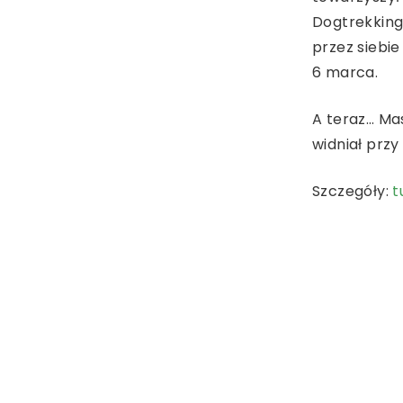
Dogtrekking
przez siebi
6 marca.
A teraz… Mas
widniał prz
Szczegóły:
t