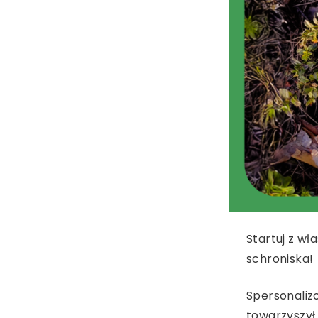
Startuj z w
schroniska!
Spersonaliz
towarzyszył