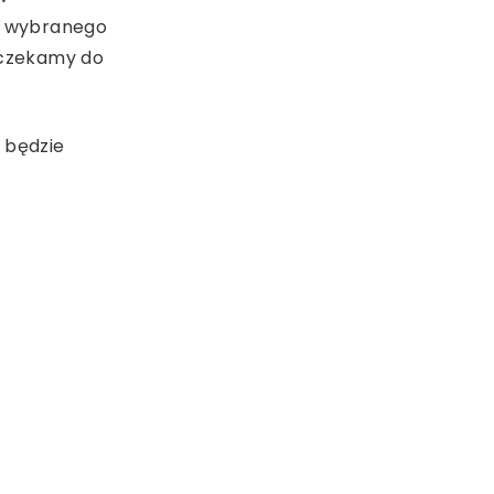
z wybranego
 czekamy do
t będzie